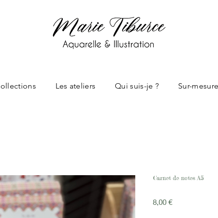
ollections
Les ateliers
Qui suis-je ?
Sur-mesur
Carnet de notes A5
Prix
8,00 €