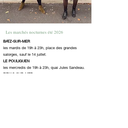
Les marchés nocturnes été 2026
BATZ-SUR-MER
les mardis de 19h à 23h, place des grandes
salorges, sauf le 14 juillet.
LE POULIGUEN
les mercredis de 19h à 23h​, quai Jules Sandeau.
PIRIAC-SUR-MER
les jeudis, de 19h à 23h, place de l'église.
Les points de vente
SAINT-NAZAIRE
L’instant Créa 44
(63 bd Jean de Neyman), toute
l'année.
BATZ-SUR-MER
Etonnantes
(9 grand rue), du 15 juin au 30 août.