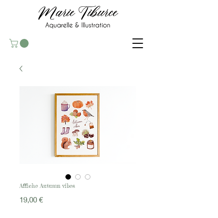
Affiche Autumn vibes
Prix
19,00 €