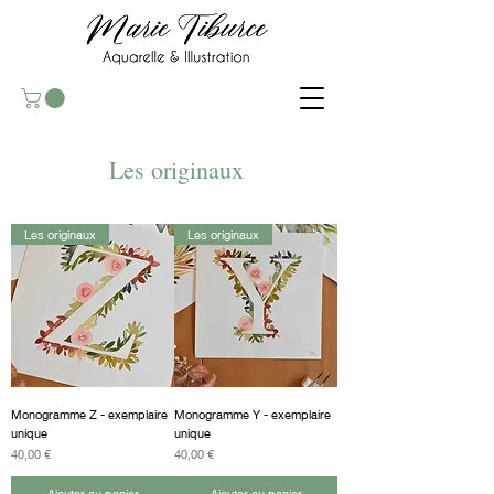
Les originaux
Les originaux
Les originaux
Monogramme Z - exemplaire
Monogramme Y - exemplaire
unique
unique
Prix
Prix
40,00 €
40,00 €
Ajouter au panier
Ajouter au panier