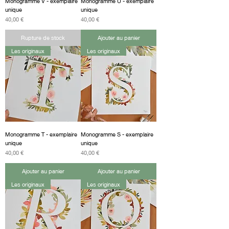
Monogramme V - exemplaire
Monogramme U - exemplaire
unique
unique
Prix
Prix
40,00 €
40,00 €
Rupture de stock
Ajouter au panier
Les originaux
Les originaux
Monogramme T - exemplaire
Monogramme S - exemplaire
unique
unique
Prix
Prix
40,00 €
40,00 €
Ajouter au panier
Ajouter au panier
Les originaux
Les originaux