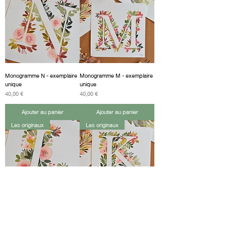
Monogramme N - exemplaire
Monogramme M - exemplaire
unique
unique
Prix
Prix
40,00 €
40,00 €
Ajouter au panier
Ajouter au panier
Les originaux
Les originaux
Monogramme L - exemplaire
Monogramme K - exemplaire
unique
unique
Prix
Prix
40,00 €
40,00 €