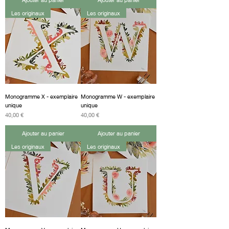
Les originaux
Les originaux
Monogramme X - exemplaire
Monogramme W - exemplaire
unique
unique
Prix
Prix
40,00 €
40,00 €
Ajouter au panier
Ajouter au panier
Les originaux
Les originaux