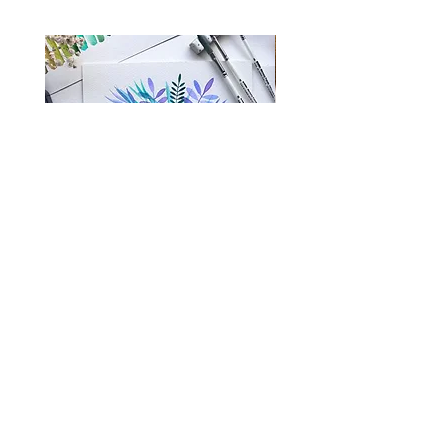
BATZ-SUR-MER - Atelier
Atelier enfants ou duo 
vendredi 14 août de 14h à 16h
28 octobre de 14h à 15h
automne
Prix
35,00 €
Prix
25,00 €
Toutes mes actualités sur Instagram