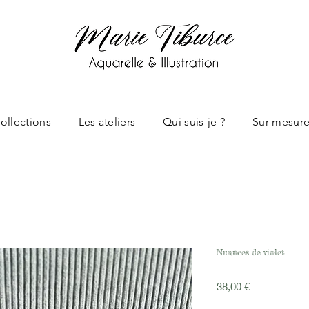
ollections
Les ateliers
Qui suis-je ?
Sur-mesur
Nuances de violet
Prix
38,00 €