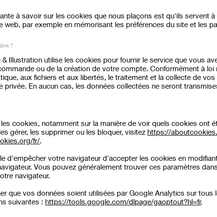
ante à savoir sur les cookies que nous plaçons est qu'ils servent à 
ite web, par exemple en mémorisant les préférences du site et les pa
kies ?
& Illustration utilise les cookies pour fournir le service que vous av
ommande ou de la création de votre compte. Conformément à loi n
atique, aux fichiers et aux libertés, le traitement et la collecte de vo
ie privée. En aucun cas, les données collectées ne seront transmises
 les cookies, notamment sur la manière de voir quels cookies ont ét
 gérer, les supprimer ou les bloquer, visitez
https://aboutcookies
okies.org/fr/
.
ble d'empêcher votre navigateur d'accepter les cookies en modifian
navigateur. Vous pouvez généralement trouver ces paramètres dan
otre navigateur.
r que vos données soient utilisées par Google Analytics sur tous l
ons suivantes :
https://tools.google.com/dlpage/gaoptout?hl=fr
.