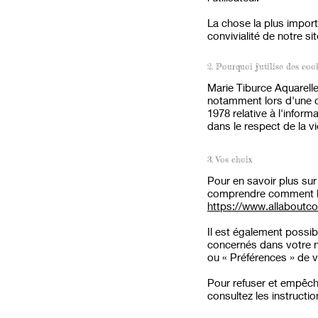
La chose la plus import
convivialité de notre s
2. Pourquoi j'utilise des coo
Marie Tiburce Aquarelle 
notamment lors d'une c
1978 relative à l'inform
dans le respect de la v
3. Vos choix
Pour en savoir plus sur
comprendre comment les
https://www.allaboutco
Il est également possi
concernés dans votre 
ou
«
Préférences
»
de v
Pour refuser et empêche
consultez les instructi